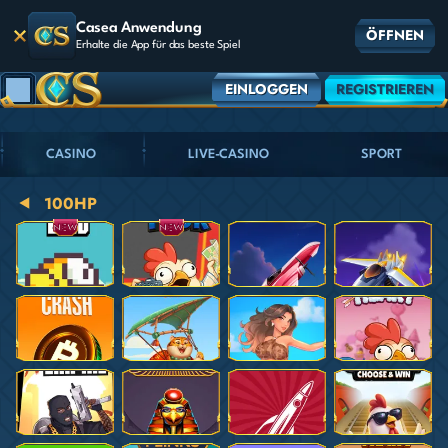
Casea Anwendung
ÖFFNEN
Erhalte die App für das beste Spiel
EINLOGGEN
REGISTRIEREN
CASINO
LIVE-CASINO
SPORT
100HP
NEW
NEW
SPIELEN
SPIELEN
SPIELEN
SPIELEN
SPIELEN
SPIELEN
SPIELEN
SPIELEN
SPIELEN
SPIELEN
SPIELEN
SPIELEN