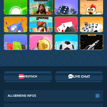
SPIELEN
SPIELEN
SPIELEN
SPIELEN
SPIELEN
SPIELEN
SPIELEN
SPIELEN
SPIELEN
SPIELEN
SPIELEN
SPIELEN
LIVE CHAT
DEUTSCH
ALLGEMEINE INFOS