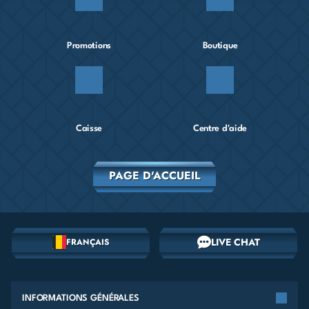
Promotions
Boutique
Caisse
Centre d'aide
PAGE D'ACCUEIL
LIVE CHAT
FRANÇAIS
INFORMATIONS GÉNÉRALES