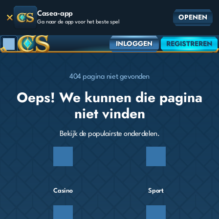
Casea-app
OPENEN
Ga naar de app voor het beste spel
INLOGGEN
REGISTREREN
404 pagina niet gevonden
Oeps! We kunnen die pagina
niet vinden
Bekijk de populairste onderdelen.
Casino
Sport