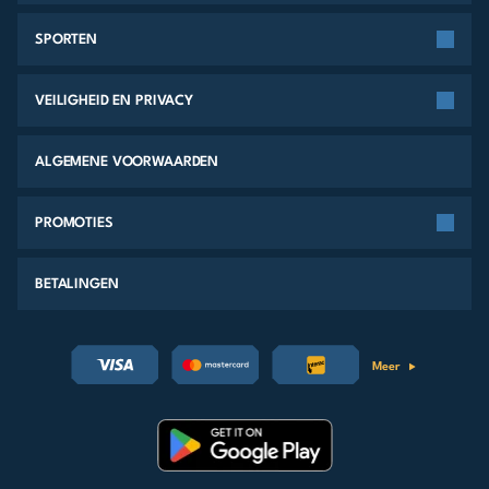
SPORTEN
VEILIGHEID EN PRIVACY
ALGEMENE VOORWAARDEN
PROMOTIES
BETALINGEN
Meer