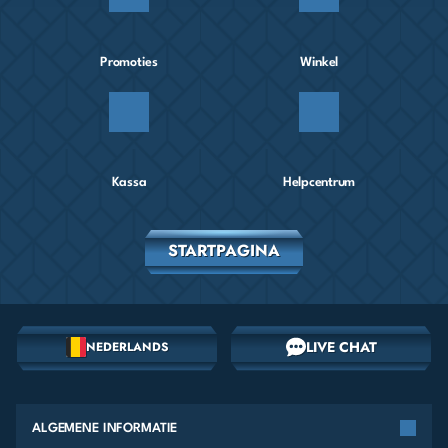
Promoties
Winkel
Kassa
Helpcentrum
STARTPAGINA
LIVE CHAT
NEDERLANDS
ALGEMENE INFORMATIE