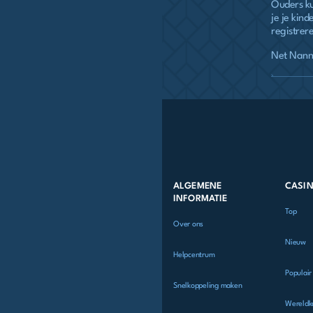
Ouders ku
je je kin
registrer
Net Nan
ALGEMENE
CASI
INFORMATIE
Top
Over ons
Nieuw
Helpcentrum
Populair
Snelkoppeling maken
Wereldk