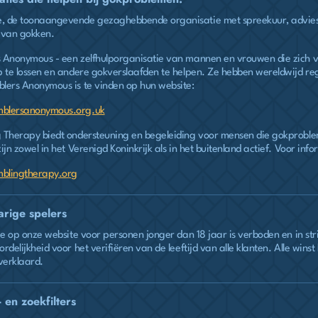
de toonaangevende gezaghebbende organisatie met spreekuur, advies e
 van gokken.
 Anonymous - een zelfhulporganisatie van mannen en vrouwen die zich 
 te lossen en andere gokverslaafden te helpen. Ze hebben wereldwijd reg
ers Anonymous is te vinden op hun website:
lersanonymous.org.uk
 Therapy biedt ondersteuning en begeleiding voor mensen die gokprob
ijn zowel in het Verenigd Koninkrijk als in het buitenland actief. Voor inf
lingtherapy.org
arige spelers
ie op onze website voor personen jonger dan 18 jaar is verboden en in str
rdelijkheid voor het verifiëren van de leeftijd van alle klanten. Alle win
verklaard.
- en zoekfilters