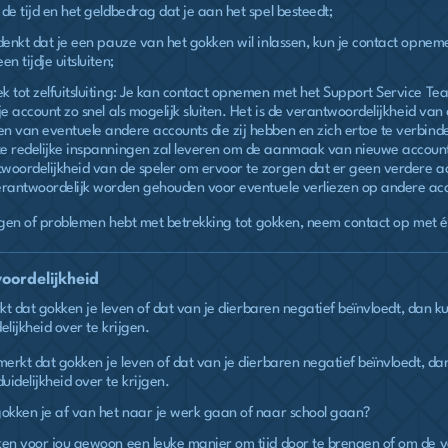
 de tijd en het geldbedrag dat je aan het spel besteedt;
 denkt dat je een pauze van het gokken wil inlassen, kun je contact opne
en tijdje uitsluiten;
k tot zelfuitsluiting: Je kan contact opnemen met het Support Service T
 je account zo snel als mogelijk sluiten. Het is de verantwoordelijkheid v
n van eventuele andere accounts die zij hebben en zich ertoe te verbin
e redelijke inspanningen zal leveren om de aanmaak van nieuwe accounts 
woordelijkheid van de speler om ervoor te zorgen dat er geen verdere
erantwoordelijk worden gehouden voor eventuele verliezen op andere ac
agen of problemen hebt met betrekking tot gokken, neem contact op met 
oordelijkheid
rkt dat gokken je leven of dat van je dierbaren negatief beïnvloedt, dan
lijkheid over te krijgen.
 merkt dat gokken je leven of dat van je dierbaren negatief beïnvloedt, 
uidelijkheid over te krijgen.
gokken je af van het naar je werk gaan of naar school gaan?
ken voor jou gewoon een leuke manier om tijd door te brengen of om de 