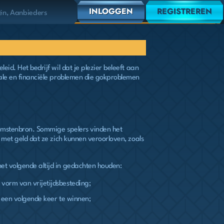
INLOGGEN
REGISTREREN
ën, Aanbieders
id. Het bedrijf wil dat je plezier beleeft aan
iale en financiële problemen die gokproblemen
komstenbron. Sommige spelers vinden het
 met geld dat ze zich kunnen veroorloven, zoals
et volgende altijd in gedachten houden:
 vorm van vrijetijdsbesteding;
m een volgende keer te winnen;