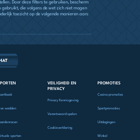
ellen. Door deze filters te gebruiken, bescherm
 gebruikt, die volgens de wet zich niet mogen
uderlijk toezicht op de volgende manieren aan:
CHAT
SPORTEN
VEILIGHEID EN
PROMOTIES
PRIVACY
portbook
Casino promoties
Privacy Kennisgeving
ive wedden
Sportpromoties
Verantwoord spelen
aardenracen
Uitdagingen
Cookieverklaring
irtuele sporten
Winkel