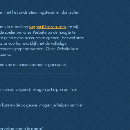
men met het ondersteuningsteam en dan zullen
eam via e-mail op
support@casea.com
, en wij
an de speler om onze Website op de hoogte te
den geen extra accounts te openen. Hoewel onze
te voorkomen, blijft het de volledige
 accounts geopend worden. Onze Website kan
counts.
één van de onderstaande organisaties.
 kunnen de volgende vragen je helpen om hier
dan kunnen de volgende vragen je helpen om hier
verveling tegen te gaan?