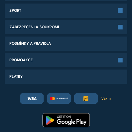
SPORT
ZABEZPEČENÍ A SOUKROMÍ
PODMÍNKY A PRAVIDLA
PROMOAKCE
PLATBY
Více