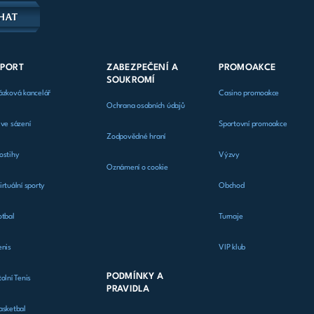
CHAT
SPORT
ZABEZPEČENÍ A
PROMOAKCE
SOUKROMÍ
ázková kancelář
Casino promoakce
Ochrana osobních údajů
ive sázení
Sportovní promoakce
Zodpovědné hraní
ostihy
Výzvy
Oznámení o cookie
irtuální sporty
Obchod
otbal
Turnaje
enis
VIP klub
PODMÍNKY A
tolní Tenis
PRAVIDLA
asketbal