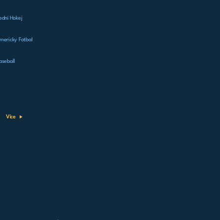
ední Hokej
mericky Fotbal
aseball
Více