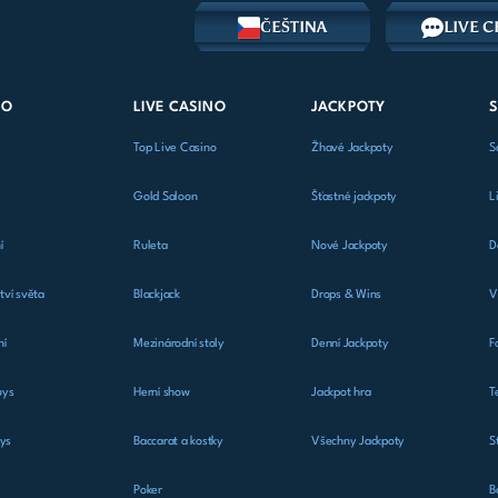
ČEŠTINA
LIVE 
NO
LIVE CASINO
JACKPOTY
Top Live Casino
Žhavé Jackpoty
S
Gold Saloon
Šťastné jackpoty
L
í
Ruleta
Nové Jackpoty
D
tví světa
Blackjack
Drops & Wins
V
ní
Mezinárodní stoly
Denní Jackpoty
F
uys
Herní show
Jackpot hra
T
ys
Baccarat a kostky
Všechny Jackpoty
S
Poker
B