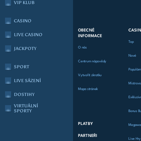
VIP KLUB
CASINO
OBECNÉ
CASI
LIVE CASINO
INFORMACE
Top
O nás
JACKPOTY
Nové
Centrum nápovědy
SPORT
Populárn
Vytvořit zkratku
LIVE SÁZENÍ
Mistrovs
Mapa stránek
DOSTIHY
Exkluziv
VIRTUÁLNÍ
SPORTY
Bonus B
PLATBY
Megawa
PARTNEŘI
Live Hry