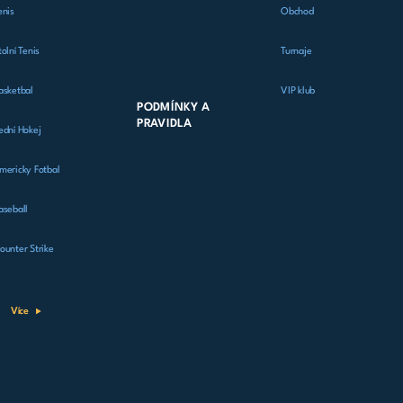
enis
Obchod
tolní Tenis
Turnaje
asketbal
VIP klub
PODMÍNKY A
PRAVIDLA
ední Hokej
mericky Fotbal
aseball
ounter Strike
Více