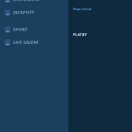
Mapa stránek
JACKPOTY
SPORT
PLATBY
LIVE SÁZENÍ