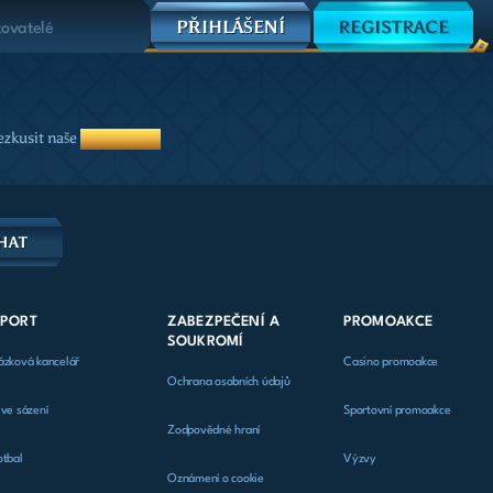
PŘIHLÁŠENÍ
REGISTRACE
tovatelé
ezkusit naše
Casino sekce
CHAT
SPORT
ZABEZPEČENÍ A
PROMOAKCE
SOUKROMÍ
ázková kancelář
Casino promoakce
Ochrana osobních údajů
ive sázení
Sportovní promoakce
Zodpovědné hraní
otbal
Výzvy
Oznámení o cookie