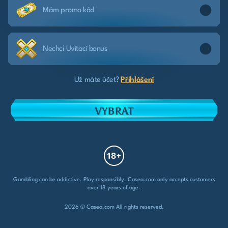
Mám promo kód
Nechci Uvítací bonus
Už máte účet?
Přihlášení
VYBRAT
Gambling can be addictive. Play responsibly. Casea.com only accepts customers
over 18 years of age.
2026 © Casea.com All rights reserved.