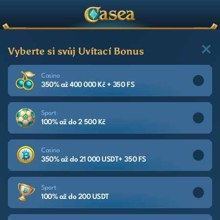
Vyberte si svůj Uvítací Bonus
Casino
350% až 400 000 Kč + 350 FS
Sport
100% až do 2 500 Kč
Casino
350% až do 21 000 USDT+ 350 FS
Sport
100% až do 200 USDT