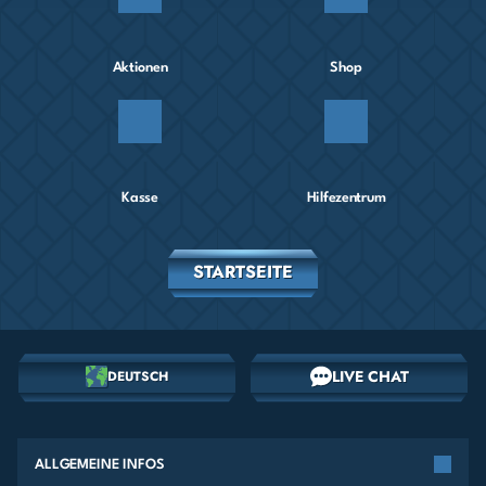
Aktionen
Shop
Kasse
Hilfezentrum
STARTSEITE
LIVE CHAT
DEUTSCH
ALLGEMEINE INFOS