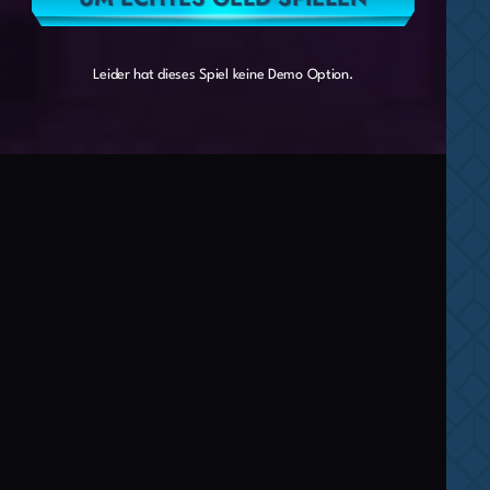
Leider hat dieses Spiel keine Demo Option.