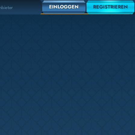
EINLOGGEN
REGISTRIEREN
nbieter