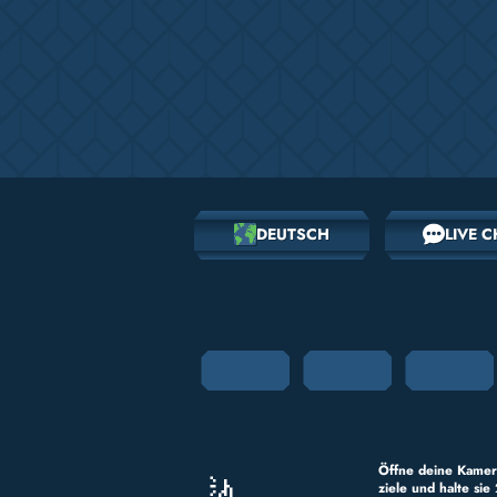
DEUTSCH
LIVE C
Öffne deine Kamer
ziele und halte sie 