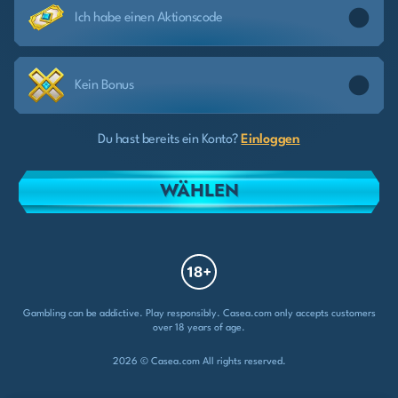
Ich habe einen Aktionscode
Kein Bonus
Du hast bereits ein Konto?
Einloggen
WÄHLEN
Gambling can be addictive. Play responsibly. Casea.com only accepts customers
over 18 years of age.
2026 © Casea.com All rights reserved.