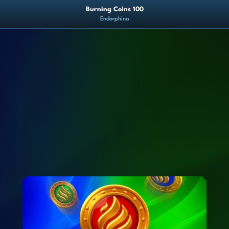
Burning Coins 100
Endorphina