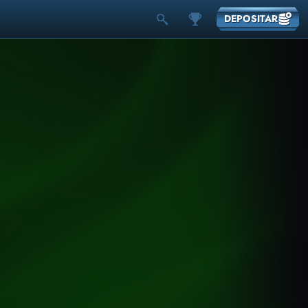
DEPOSITAR