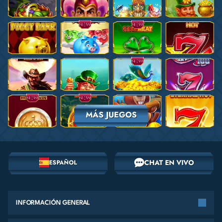
NEW
NEW
JUGAR
JUGAR
JUGAR
JUGAR
NEW
JUGAR
JUGAR
JUGAR
JUGAR
NEW
NEW
JUGAR
JUGAR
JUGAR
JUGAR
MÁS JUEGOS
CHAT EN VIVO
ESPAÑOL
INFORMACIÓN GENERAL