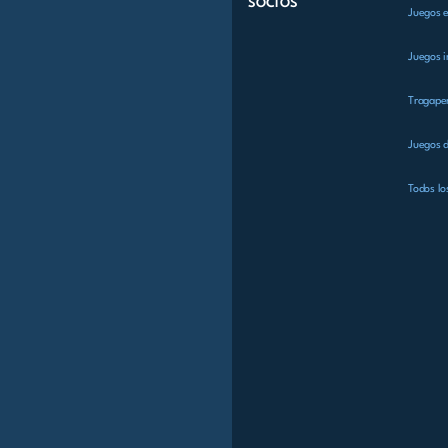
SOCIOS
Juegos e
Juegos 
Tragape
Juegos 
Todos lo