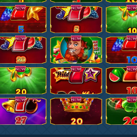
NEW
NEW
NEW
JUGAR
JUGAR
JUGA
NEW
NEW
NEW
JUGAR
JUGAR
JUGA
NEW
NEW
NEW
JUGAR
JUGAR
JUGA
NEW
NEW
NEW
JUGAR
JUGAR
JUGA