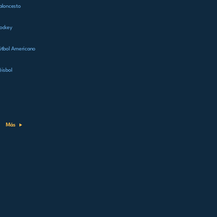
aloncesto
ockey
útbol Americano
éisbol
Más