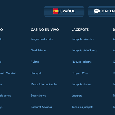
ESPAÑOL
CHAT EN
NO
CASINO EN VIVO
JACKPOTS
dos
Juegos destacados
Jackpots calientes
A
Gold Saloon
Jackpots de la Suerte
A
es
Ruleta
Nuevos jackpots
C
ato Mundial
Blackjack
Drops & Wins
D
os
Mesas Internacionales
Jackpots diarios
F
de bonos
Súper shows
Jackpots
T
ys
Baccarat & Dados
Todos los jackpots
T