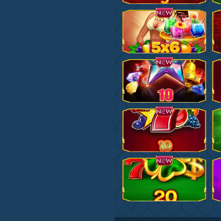
NEW
JUGAR
NEW
JUGAR
NEW
JUGAR
NEW
JUGAR