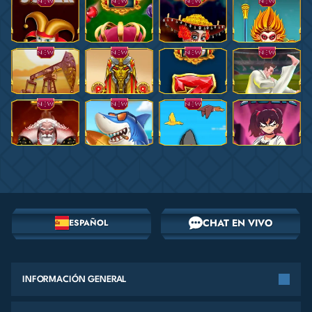
NEW
NEW
NEW
NEW
JUGAR
JUGAR
JUGAR
JUGAR
NEW
NEW
NEW
NEW
JUGAR
JUGAR
JUGAR
JUGAR
NEW
NEW
NEW
JUGAR
JUGAR
JUGAR
JUGAR
CHAT EN VIVO
ESPAÑOL
INFORMACIÓN GENERAL