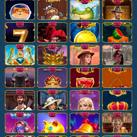
NEW
NEW
JUGAR
JUGAR
JUGAR
JUGAR
NEW
NEW
NEW
NEW
JUGAR
JUGAR
JUGAR
JUGAR
NEW
NEW
NEW
NEW
JUGAR
JUGAR
JUGAR
JUGAR
NEW
NEW
NEW
NEW
JUGAR
JUGAR
JUGAR
JUGAR
NEW
NEW
NEW
NEW
JUGAR
JUGAR
JUGAR
JUGAR
NEW
NEW
NEW
NEW
JUGAR
JUGAR
JUGAR
JUGAR