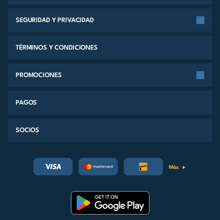
SEGURIDAD Y PRIVACIDAD
TÉRMINOS Y CONDICIONES
PROMOCIONES
PAGOS
SOCIOS
Más