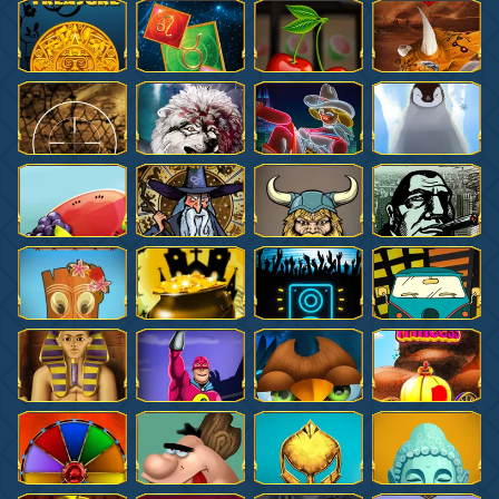
JUGAR
JUGAR
JUGAR
JUGAR
JUGAR
JUGAR
JUGAR
JUGAR
JUGAR
JUGAR
JUGAR
JUGAR
JUGAR
JUGAR
JUGAR
JUGAR
JUGAR
JUGAR
JUGAR
JUGAR
JUGAR
JUGAR
JUGAR
JUGAR