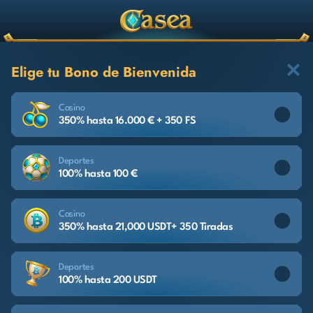
Elige tu Bono de Bienvenida
Casino
350% hasta 16.000 € + 350 FS
Deportes
100% hasta 100 €
Casino
350% hasta 21,000 USDT+ 350 Tiradas
Deportes
100% hasta 200 USDT