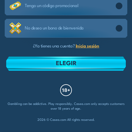
Tengo un código promocional
No deseo un bono de bienvenida
¿Ya tienes una cuenta?
Inicia sesión
ELEGIR
Gambling can be addictive. Play responsibly. Casea.com only accepts customers
over 18 years of age.
2026 © Casea.com All rights reserved.