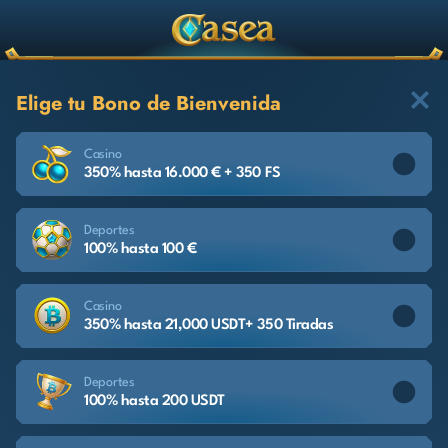
Elige tu Bono de Bienvenida
Casino
350% hasta 16.000 € + 350 FS
Deportes
100% hasta 100 €
Casino
350% hasta 21,000 USDT+ 350 Tiradas
Deportes
100% hasta 200 USDT