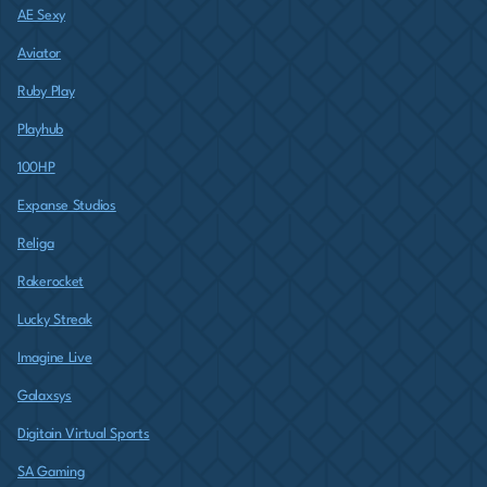
AE Sexy
Aviator
Ruby Play
Playhub
100HP
Expanse Studios
Religa
Rakerocket
Lucky Streak
Imagine Live
Galaxsys
Digitain Virtual Sports
SA Gaming