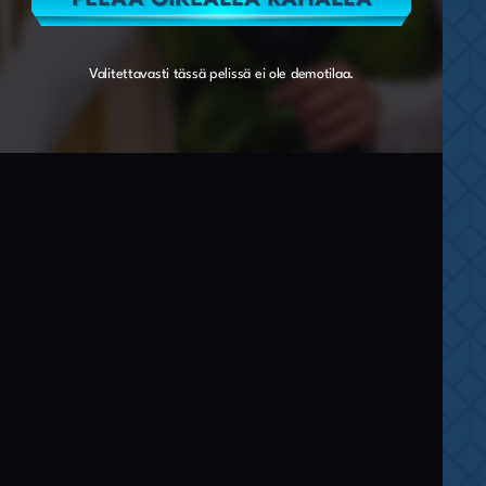
Valitettavasti tässä pelissä ei ole demotilaa.