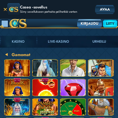
Casea -sovellus
AVAA
Siirry sovellukseen parhaita pelihetkiä varten
KIRJAUDU
LIITY
KASINO
LIVE-KASINO
URHEILU
Gamomat
PELAA
PELAA
PELAA
PELAA
NEW
NEW
PELAA
PELAA
PELAA
PELAA
NEW
PELAA
PELAA
PELAA
PELAA