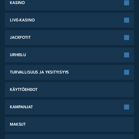
KASINO
LIVE-KASINO
JACKPOTIT
URHEILU
TURVALLISUUS JA YKSITYISYYS
KÄYTTÖEHDOT
KAMPANJAT
MAKSUT