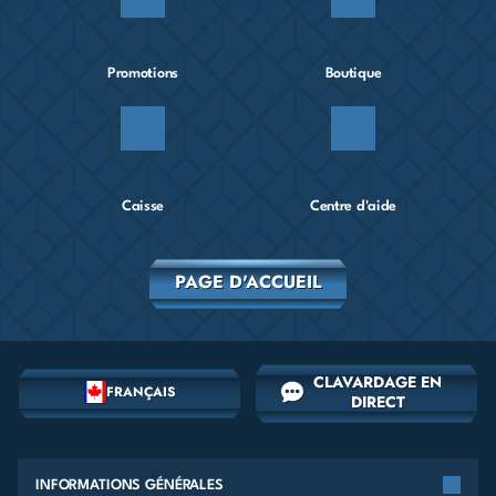
Promotions
Boutique
Caisse
Centre d'aide
PAGE D'ACCUEIL
CLAVARDAGE EN
FRANÇAIS
DIRECT
INFORMATIONS GÉNÉRALES