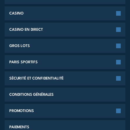
CASINO
CASINO EN DIRECT
GROS LOTS
PARIS SPORTIFS
SÉCURITÉ ET CONFIDENTIALITÉ
CONDITIONS GÉNÉRALES
PROMOTIONS
PAIEMENTS