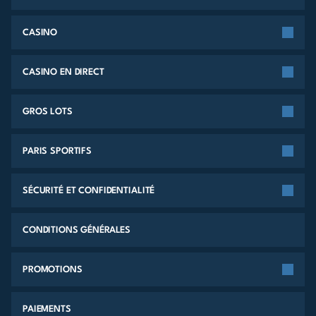
CASINO
CASINO EN DIRECT
GROS LOTS
PARIS SPORTIFS
SÉCURITÉ ET CONFIDENTIALITÉ
CONDITIONS GÉNÉRALES
PROMOTIONS
PAIEMENTS