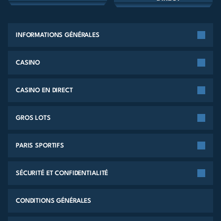
INFORMATIONS GÉNÉRALES
CASINO
CASINO EN DIRECT
GROS LOTS
PARIS SPORTIFS
SÉCURITÉ ET CONFIDENTIALITÉ
CONDITIONS GÉNÉRALES