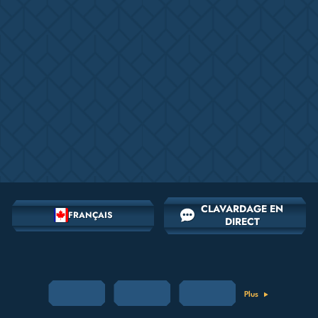
CLAVARDAGE EN
FRANÇAIS
DIRECT
Plus