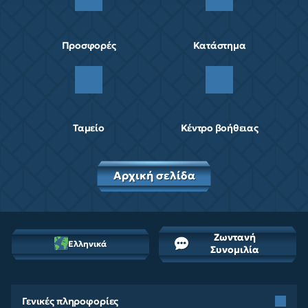
Προσφορές
Κατάστημα
Ταμείο
Κέντρο βοήθειας
Αρχική σελίδα
Ζωντανή
Ελληνικά
Συνομιλία
Γενικές πληροφορίες