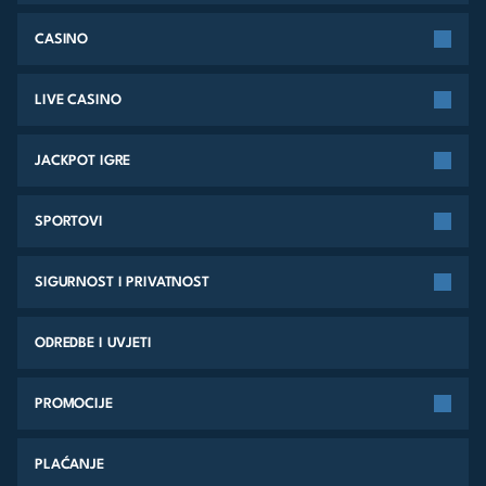
CASINO
LIVE CASINO
JACKPOT IGRE
SPORTOVI
SIGURNOST I PRIVATNOST
ODREDBE I UVJETI
PROMOCIJE
PLAĆANJE