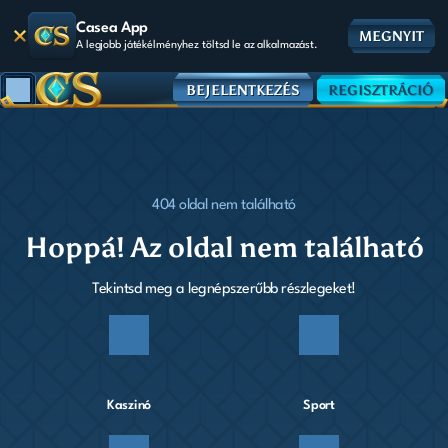
Casea App
MEGNYIT
A legjobb játékélményhez töltsd le az alkalmazást.
BEJELENTKEZÉS
REGISZTRÁCIÓ
404 oldal nem található
Hoppá! Az oldal nem található
Tekintsd meg a legnépszerűbb részlegeket!
Kaszinó
Sport