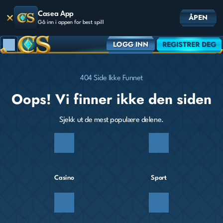
Casea App
ÅPEN
Gå inn i appen for best spill
LOGG INN
REGISTRER DEG
404 Side Ikke Funnet
Oops! Vi finner ikke den siden
Sjekk ut de mest populære delene.
Casino
Sport