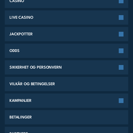
CASINO
LIVE CASINO
JACKPOTTER
ODDS
SIKKERHET OG PERSONVERN
VILKÅR OG BETINGELSER
KAMPANJER
BETALINGER