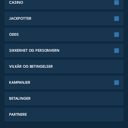
CASINO
JACKPOTTER
ODDS
SIKKERHET OG PERSONVERN
VILKÅR OG BETINGELSER
KAMPANJER
BETALINGER
PARTNERE