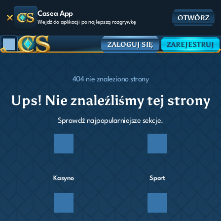
Casea App
OTWÓRZ
Wejdź do aplikacji po najlepszą rozgrywkę
ZALOGUJ SIĘ
ZAREJESTRUJ
404 nie znaleziono strony
Ups! Nie znaleźliśmy tej strony
Sprawdź najpopularniejsze sekcje.
Kasyno
Sport