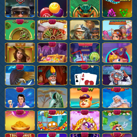
GRAJ
GRAJ
GRAJ
GRAJ
NEW
NEW
GRAJ
GRAJ
GRAJ
GRAJ
NEW
GRAJ
GRAJ
GRAJ
GRAJ
NEW
NEW
NEW
GRAJ
GRAJ
GRAJ
GRAJ
NEW
NEW
NEW
GRAJ
GRAJ
GRAJ
GRAJ
NEW
NEW
NEW
NEW
GRAJ
GRAJ
GRAJ
GRAJ
NEW
NEW
NEW
NEW