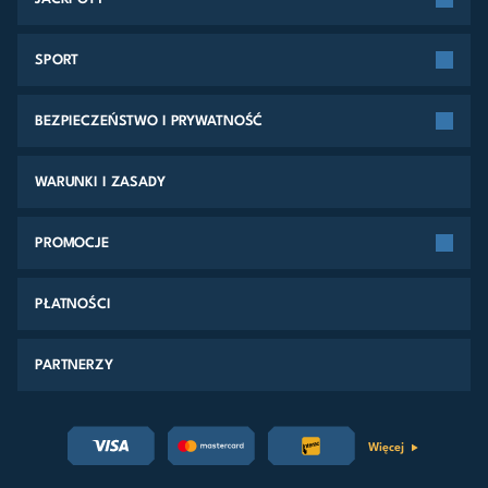
SPORT
BEZPIECZEŃSTWO I PRYWATNOŚĆ
WARUNKI I ZASADY
PROMOCJE
PŁATNOŚCI
PARTNERZY
Więcej