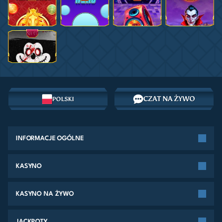
GRAJ
GRAJ
GRAJ
GRAJ
NEW
GRAJ
CZAT NA ŻYWO
POLSKI
INFORMACJE OGÓLNE
KASYNO
KASYNO NA ŻYWO
JACKPOTY