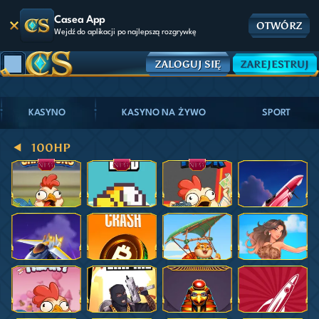
Casea App
OTWÓRZ
Wejdź do aplikacji po najlepszą rozgrywkę
ZALOGUJ SIĘ
ZAREJESTRUJ
KASYNO
KASYNO NA ŻYWO
SPORT
100HP
NEW
NEW
NEW
GRAJ
GRAJ
GRAJ
GRAJ
GRAJ
GRAJ
GRAJ
GRAJ
GRAJ
GRAJ
GRAJ
GRAJ