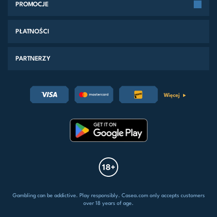
PROMOCJE
PŁATNOŚCI
PARTNERZY
Więcej
Gambling can be addictive. Play responsibly. Casea.com only accepts customers
over 18 years of age.