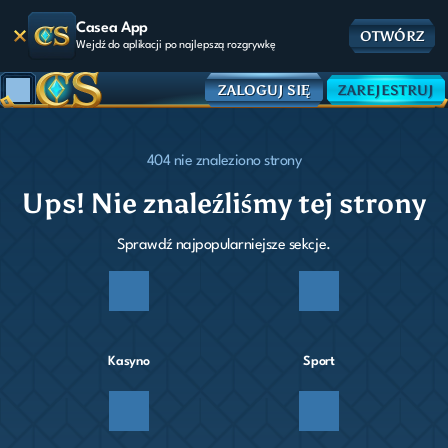
Casea App
OTWÓRZ
Wejdź do aplikacji po najlepszą rozgrywkę
ZALOGUJ SIĘ
ZAREJESTRUJ
404 nie znaleziono strony
Ups! Nie znaleźliśmy tej strony
Sprawdź najpopularniejsze sekcje.
Kasyno
Sport