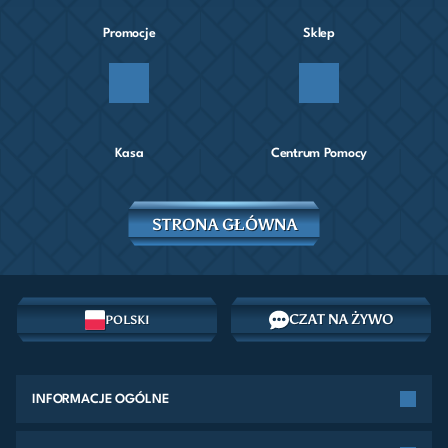
Promocje
Sklep
Kasa
Centrum Pomocy
STRONA GŁÓWNA
CZAT NA ŻYWO
POLSKI
INFORMACJE OGÓLNE