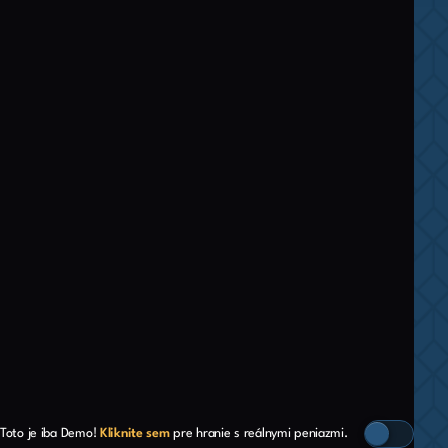
Toto je iba Demo!
Kliknite sem
pre hranie s reálnymi peniazmi.