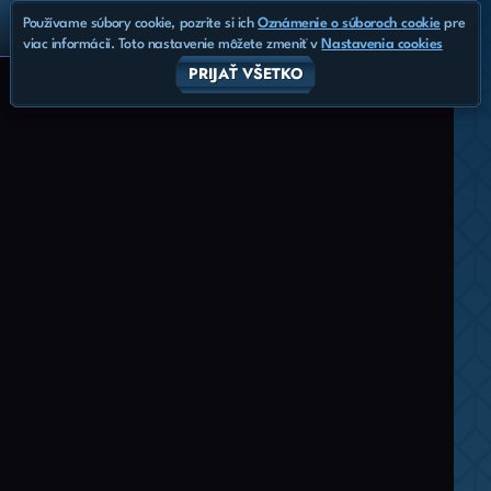
Používame súbory cookie, pozrite si ich
Oznámenie o súboroch cookie
pre
viac informácií. Toto nastavenie môžete zmeniť v
Nastavenia cookies
PRIJAŤ VŠETKO