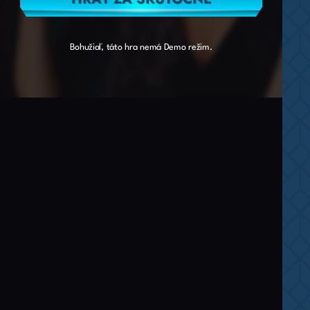
Bohužiaľ, táto hra nemá Demo režim.