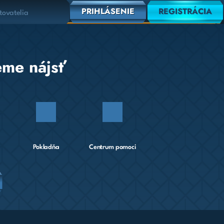
PRIHLÁSENIE
REGISTRÁCIA
tovatelia
eme nájsť
Pokladňa
Centrum pomoci