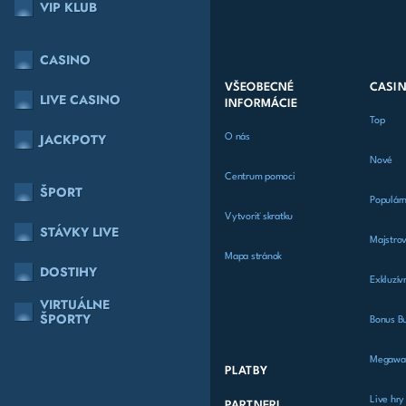
VIP KLUB
CASINO
VŠEOBECNÉ
CASI
LIVE CASINO
INFORMÁCIE
Top
JACKPOTY
O nás
Nové
Centrum pomoci
ŠPORT
Populár
Vytvoriť skratku
STÁVKY LIVE
Majstrov
Mapa stránok
DOSTIHY
Exkluzív
VIRTUÁLNE
ŠPORTY
Bonus B
Megawa
PLATBY
Live hry
PARTNERI