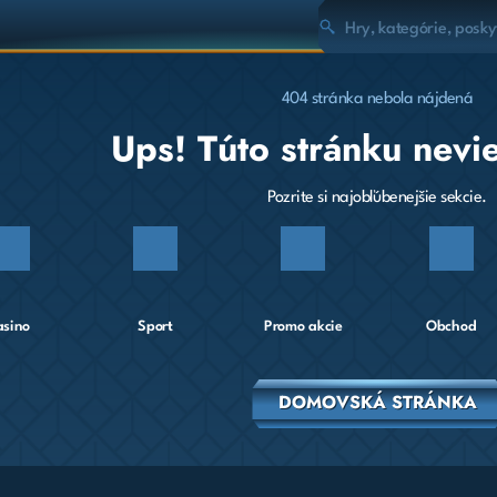
Hry, kategórie, posky
404 stránka nebola nájdená
Ups! Túto stránku nevi
Pozrite si najobľúbenejšie sekcie.
asino
Sport
Promo akcie
Obchod
DOMOVSKÁ STRÁNKA