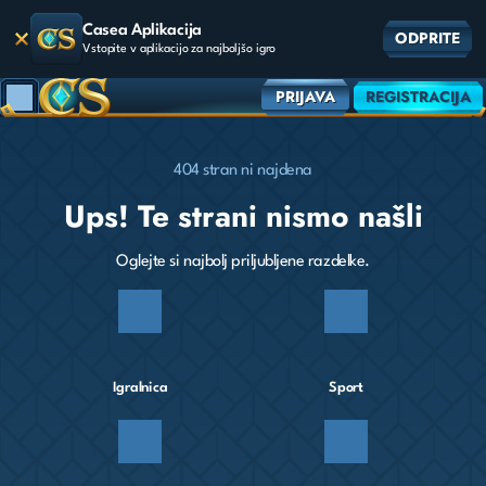
Casea Aplikacija
ODPRITE
Vstopite v aplikacijo za najboljšo igro
PRIJAVA
REGISTRACIJA
404 stran ni najdena
Ups! Te strani nismo našli
Oglejte si najbolj priljubljene razdelke.
Igralnica
Sport