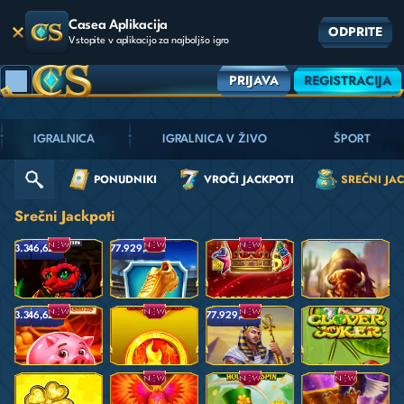
Casea Aplikacija
ODPRITE
Vstopite v aplikacijo za najboljšo igro
PRIJAVA
REGISTRACIJA
IGRALNICA
IGRALNICA V ŽIVO
ŠPORT
PONUDNIKI
VROČI JACKPOTI
SREČNI JA
Srečni Jackpoti
NEW
NEW
NEW
3.346,62 €
77.929,36 €
IGRAJTE
IGRAJTE
IGRAJTE
IGRAJTE
NEW
NEW
NEW
3.346,62 €
77.929,36 €
IGRAJTE
IGRAJTE
IGRAJTE
IGRAJTE
NEW
NEW
NEW
IGRAJTE
IGRAJTE
IGRAJTE
IGRAJTE