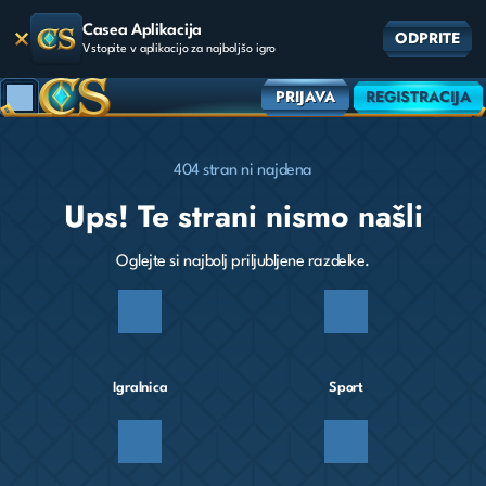
Casea Aplikacija
ODPRITE
Vstopite v aplikacijo za najboljšo igro
PRIJAVA
REGISTRACIJA
404 stran ni najdena
Ups! Te strani nismo našli
Oglejte si najbolj priljubljene razdelke.
Igralnica
Sport