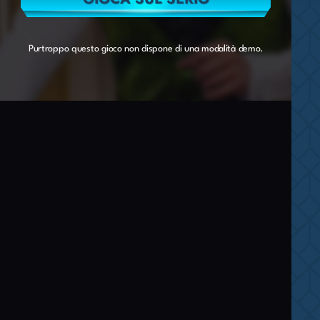
Purtroppo questo gioco non dispone di una modalità demo.