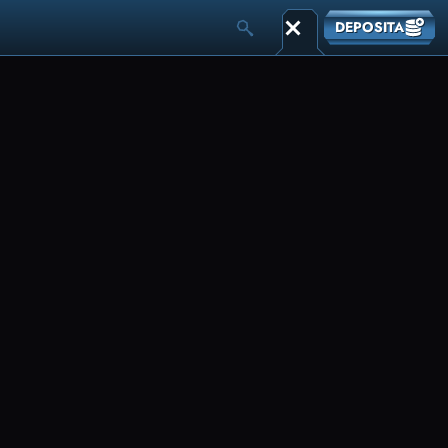
DEPOSITA