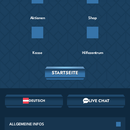
Aktionen
Shop
Kasse
Hilfezentrum
STARTSEITE
LIVE CHAT
DEUTSCH
ALLGEMEINE INFOS