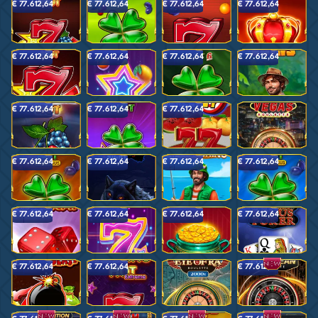
€ 77.612,64
€ 77.612,64
€ 77.612,64
€ 77.612,64
SPIELEN
SPIELEN
SPIELEN
SPIELEN
€ 77.612,64
€ 77.612,64
€ 77.612,64
€ 77.612,64
SPIELEN
SPIELEN
SPIELEN
SPIELEN
€ 77.612,64
€ 77.612,64
€ 77.612,64
SPIELEN
SPIELEN
SPIELEN
SPIELEN
€ 77.612,64
€ 77.612,64
€ 77.612,64
€ 77.612,64
SPIELEN
SPIELEN
SPIELEN
SPIELEN
€ 77.612,64
€ 77.612,64
€ 77.612,64
€ 77.612,64
SPIELEN
SPIELEN
SPIELEN
SPIELEN
NEW
€ 77.612,64
€ 77.612,64
€ 77.612,64
SPIELEN
SPIELEN
SPIELEN
SPIELEN
NEW
NEW
NEW
NEW