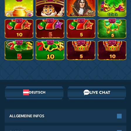
SPIELEN
SPIELEN
SPIELEN
SPIELEN
NEW
NEW
NEW
NEW
SPIELEN
SPIELEN
SPIELEN
SPIELEN
NEW
NEW
NEW
NEW
SPIELEN
SPIELEN
SPIELEN
SPIELEN
LIVE CHAT
DEUTSCH
ALLGEMEINE INFOS