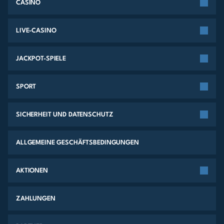
CASINO
LIVE-CASINO
JACKPOT-SPIELE
SPORT
SICHERHEIT UND DATENSCHUTZ
ALLGEMEINE GESCHÄFTSBEDINGUNGEN
AKTIONEN
ZAHLUNGEN