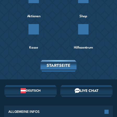
Aktionen
Shop
Kasse
Hilfezentrum
STARTSEITE
LIVE CHAT
DEUTSCH
ALLGEMEINE INFOS