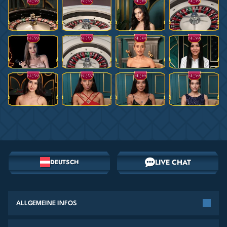
NEW
NEW
NEW
NEW
SPIELEN
SPIELEN
SPIELEN
SPIELEN
NEW
NEW
NEW
NEW
SPIELEN
SPIELEN
SPIELEN
SPIELEN
NEW
NEW
NEW
NEW
SPIELEN
SPIELEN
SPIELEN
SPIELEN
LIVE CHAT
DEUTSCH
ALLGEMEINE INFOS