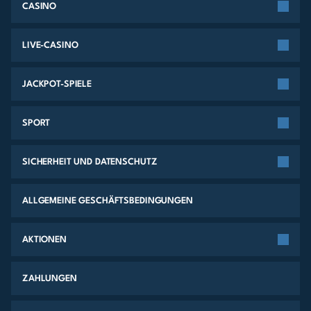
CASINO
LIVE-CASINO
JACKPOT-SPIELE
SPORT
SICHERHEIT UND DATENSCHUTZ
ALLGEMEINE GESCHÄFTSBEDINGUNGEN
AKTIONEN
ZAHLUNGEN