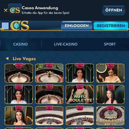
Casea Anwendung
ÖFFNEN
Erhalte die App für das beste Spiel
EINLOGGEN
REGISTRIEREN
CASINO
LIVE-CASINO
SPORT
Live Vegas
NEW
NEW
NEW
NEW
SPIELEN
SPIELEN
SPIELEN
SPIELEN
NEW
NEW
NEW
NEW
SPIELEN
SPIELEN
SPIELEN
SPIELEN
NEW
NEW
NEW
NEW
SPIELEN
SPIELEN
SPIELEN
SPIELEN