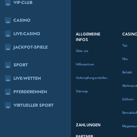
VIP-CLUB
CASINO
LIVE-CASINO
ALLGEMEINE
CASIN
INFOS
JACKPOT-SPIELE
Top
Über uns
Neu
SPORT
Hilfezentrum
Beliebt
LIVE-WETTEN
Verknüpfung erstellen
Weltmeist
PFERDERENNEN
Sitemap
Exklusiv
VIRTUELLER SPORT
Bonuskäuf
ZAHLUNGEN
Megaway
PARTNER